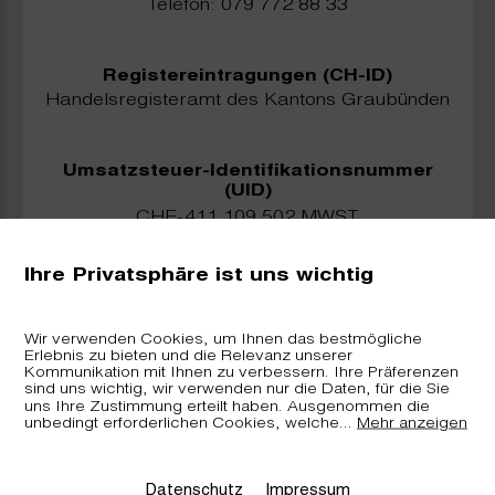
Telefon: 079 772 88 33
Registereintragungen (CH-ID)
Handelsregisteramt des Kantons Graubünden
Umsatzsteuer-Identifikationsnummer
(UID)
CHE-411.109.502 MWST
Ihre Privatsphäre ist uns wichtig
Technische Umsetzung, Beratung und
Betreuung
DimasterSoftware GmbH
Wir verwenden Cookies, um Ihnen das bestmögliche
Erlebnis zu bieten und die Relevanz unserer
Sellenbüren 59a
Kommunikation mit Ihnen zu verbessern. Ihre Präferenzen
8143 Stallikon
sind uns wichtig, wir verwenden nur die Daten, für die Sie
www.dimastersoftware.ch
uns Ihre Zustimmung erteilt haben. Ausgenommen die
unbedingt erforderlichen Cookies, welche
...
Mehr anzeigen
Datenschutz
Impressum