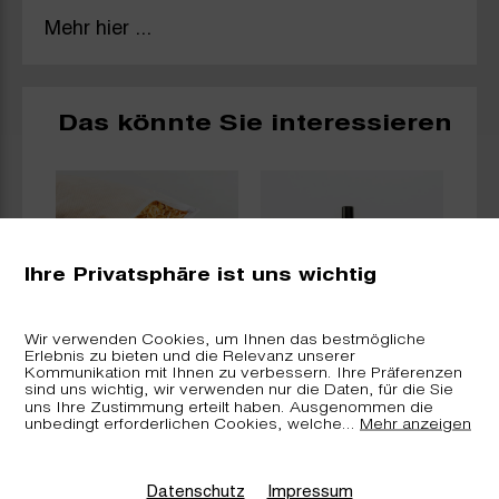
Mehr hier ...
Das könnte Sie interessieren
Ihre Privatsphäre ist uns wichtig
Wir verwenden Cookies, um Ihnen das bestmögliche
Erlebnis zu bieten und die Relevanz unserer
Arvenkissen
arverei.ch -
Kommunikation mit Ihnen zu verbessern. Ihre Präferenzen
«nature» inkl.
Raumduft Bündner
sind uns wichtig, wir verwenden nur die Daten, für die Sie
e
Nachfüllkit
Arve
uns Ihre Zustimmung erteilt haben. Ausgenommen die
unbedingt erforderlichen Cookies, welche
...
Mehr anzeigen
Datenschutz
Impressum