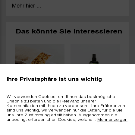
Mehr hier ...
Das könnte Sie interessieren
Ihre Privatsphäre ist uns wichtig
Arvenkissen
arverei.ch -
Wir verwenden Cookies, um Ihnen das bestmögliche
Erlebnis zu bieten und die Relevanz unserer
«nature» inkl.
Raumduft Bündner
,
Kommunikation mit Ihnen zu verbessern. Ihre Präferenzen
Nachfüllkit
Arve
sind uns wichtig, wir verwenden nur die Daten, für die Sie
n
uns Ihre Zustimmung erteilt haben. Ausgenommen die
unbedingt erforderlichen Cookies, welche
...
Mehr anzeigen